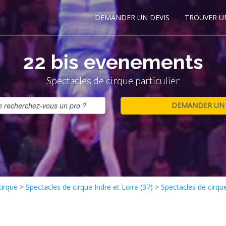
DEMANDER UN DEVIS
TROUVER U
22 bis evenements
Spectacles de cirque particulier
cirque
>
Spectacles de cirque Indre et Loire (37)
>
Spectacles de cirque