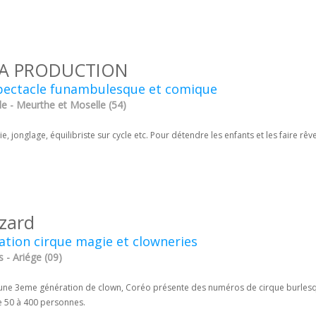
A PRODUCTION
pectacle funambulesque et comique
le - Meurthe et Moselle (54)
e, jonglage, équilibriste sur cycle etc. Pour détendre les enfants et les faire rêve
zard
tion cirque magie et clowneries
 - Ariége (09)
'une 3eme génération de clown, Coréo présente des numéros de cirque burlesqu
de 50 à 400 personnes.