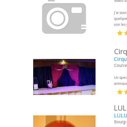
Villes-
J'ai sui
quelques
voir les
Cir
Cirqu
Courcel
Un spec
animaux 
LUL
LULU 
Bourg-l