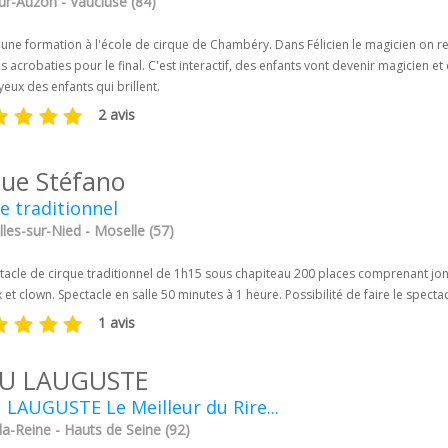
sur-Auzon - Vaucluse (84)
vi une formation à l'école de cirque de Chambéry. Dans Félicien le magicien on 
 acrobaties pour le final. C'est interactif, des enfants vont devenir magicien 
 yeux des enfants qui brillent.
2 avis
que Stéfano
e traditionnel
les-sur-Nied - Moselle (57)
tacle de cirque traditionnel de 1h15 sous chapiteau 200 places comprenant jong
et clown. Spectacle en salle 50 minutes à 1 heure. Possibilité de faire le specta
1 avis
U LAUGUSTE
LAUGUSTE Le Meilleur du Rire...
a-Reine - Hauts de Seine (92)