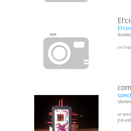
El'c
El'ci
Bordea
Le Cirqu
com
spect
Montreu
un spec
JOIE AV