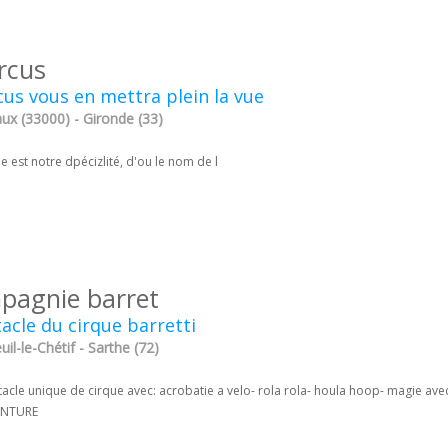
ircus
rcus vous en mettra plein la vue
ux (33000) - Gironde (33)
e est notre dpécizlité, d'ou le nom de l
pagnie barret
acle du cirque barretti
il-le-Chétif - Sarthe (72)
tacle unique de cirque avec: acrobatie a velo- rola rola- houla hoop- magie av
ENTURE