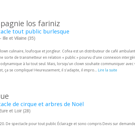
pagnie los fariniz
acle tout public burlesque
 Ille et Vilaine (35)
lown culinaire, loufoque et jongleur. Cofea est un distributeur de café ambul
e sorte de transmetteur en relation « public » pourvu d'une connexion intergéné
iodynamique à lui tout seul. Mais, lorsqu'un clown souhaite communiquer avec v
let, ça se complique! Heureusement, il s'adapte, il impro...
Lire la suite
que
acle de cirque et arbres de Noël
Eure et Loir (28)
20. De spectacle pour tout public Éclairage et sono compris Devis sur demand