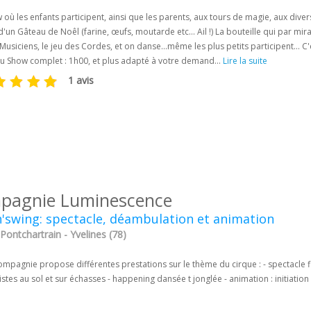
où les enfants participent, ainsi que les parents, aux tours de magie, aux divers
d'un Gâteau de Noêl (farine, œufs, moutarde etc… Ail !) La bouteille qui par mira
Musiciens, le jeu des Cordes, et on danse…même les plus petits participent… C'est
u Show complet : 1h00, et plus adapté à votre demand...
Lire la suite
1 avis
pagnie Luminescence
n'swing: spectacle, déambulation et animation
Pontchartrain - Yvelines (78)
mpagnie propose différentes prestations sur le thème du cirque : - spectacle f
istes au sol et sur échasses - happening dansée t jonglée - animation : initiatio