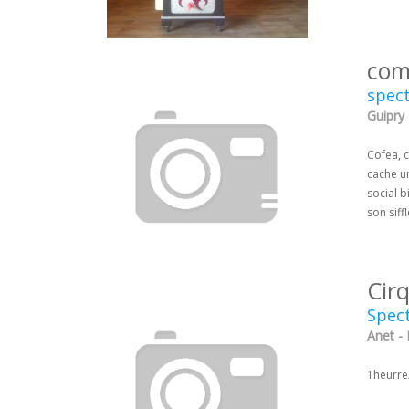
com
spect
Guipry -
Cofea, c
cache un
social b
son siff
Cir
Spect
Anet - 
1heurre