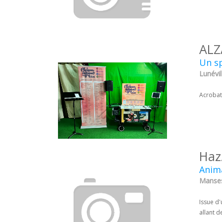
ALZ
Un s
Lunévil
Acrobati
Haz
Anima
Manses
Issue d
allant 