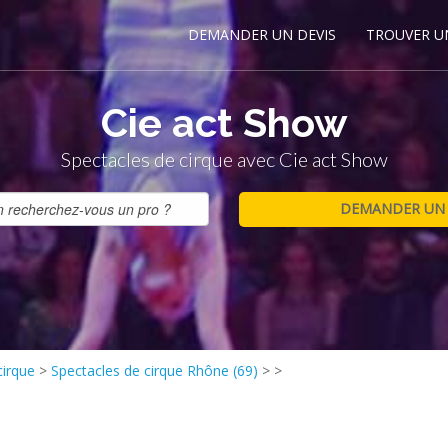
DEMANDER UN DEVIS
TROUVER U
Cie act Show
Spectacles de cirque avec Cie act Show
cirque
>
Spectacles de cirque Rhône (69)
>
>