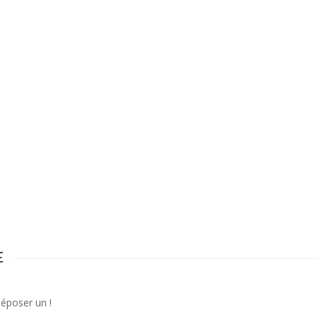
E
déposer un !