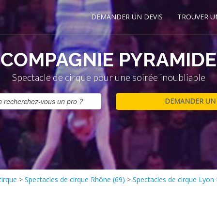
DEMANDER UN DEVIS
TROUVER U
COMPAGNIE PYRAMIDE
Spectacle de cirque pour une soirée inoubliable
cirque
>
Spectacles de cirque Rhône (69)
>
Spectacles de cirque Lyon