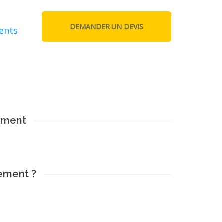
ments
ement
ement ?