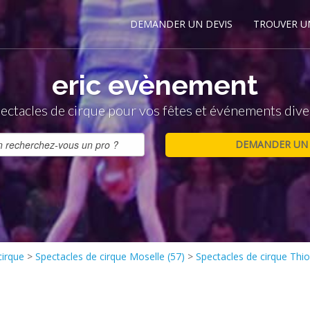
DEMANDER UN DEVIS
TROUVER U
eric evènement
ectacles de cirque pour vos fêtes et événements dive
cirque
>
Spectacles de cirque Moselle (57)
>
Spectacles de cirque Thio