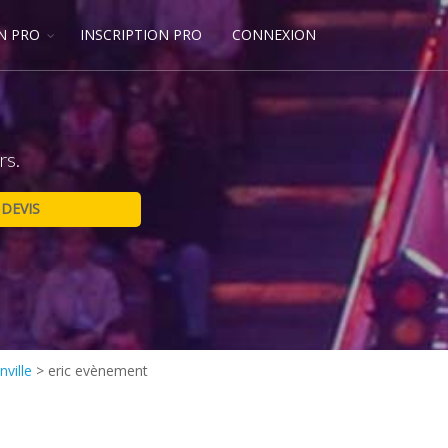
N PRO
INSCRIPTION PRO
CONNEXION
rs.
nville
>
eric evènement