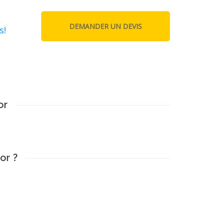
s!
or
or ?