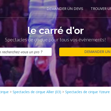
DEMANDER UN DEVIS
TROUVER U
le carré d'or
Spectacles de cirque pour tous vos évènements!
cirque
>
Spectacles de cirque Allier (03)
>
Spectacles de cirque Yzeure