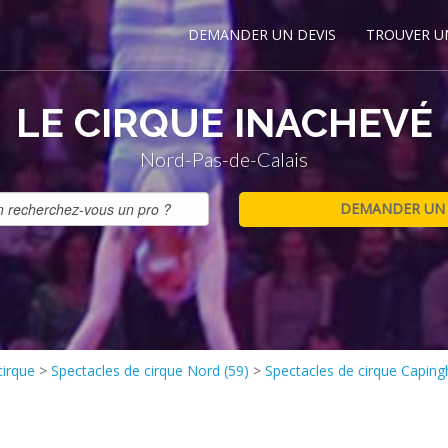
DEMANDER UN DEVIS
TROUVER U
LE CIRQUE INACHEVÉ
Nord-Pas-de-Calais
cirque
>
Spectacles de cirque Nord (59)
>
Spectacles de cirque Capin