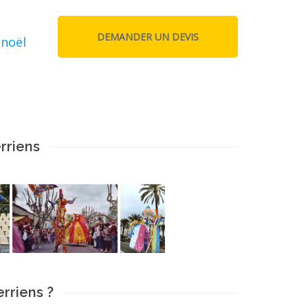
 noël
rriens
erriens ?