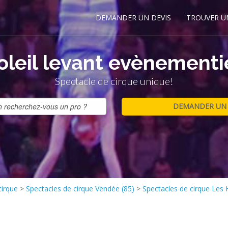
DEMANDER UN DEVIS
TROUVER U
oleil levant evènementi
Spectacle de cirque unique!
cirque
>
Spectacles de cirque Vendée (85)
>
Spectacles de cirque Les 