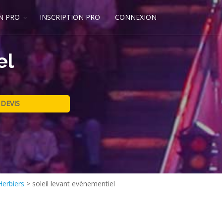
N PRO
INSCRIPTION PRO
CONNEXION
el
Herbiers
>
soleil levant evènementiel