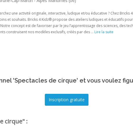
rune-Cap-Martin - Alpes Maritimes (06)
rchez une activité originale, interactive, ludique et/ou éducative ? Chez Bric
ins et souhaits. Bricks 4 Kidz® propose des ateliers ludiques et éducatifs pour 
otre concept est de favoriser par le jeu l’apprentissage des sciences, des tech
nts construisent nos modèles exclusifs, créés par des ...
Lire la suite
nel 'Spectacles de cirque' et vous voulez fig
e cirque" :