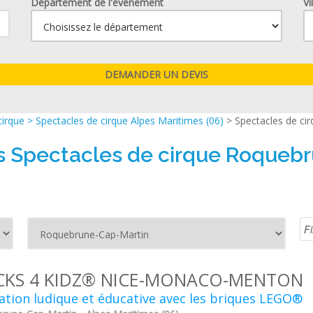
Département de l'événement
Vi
cirque
>
Spectacles de cirque Alpes Maritimes (06)
> Spectacles de c
rs Spectacles de cirque Roqueb
CKS 4 KIDZ® NICE-MONACO-MENTON
tion ludique et éducative avec les briques LEGO®