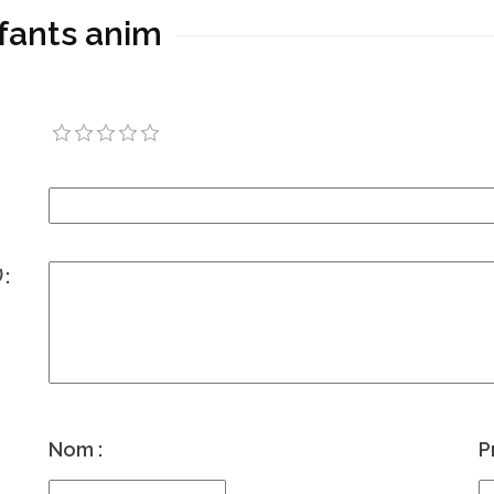
nfants anim
)
:
Nom :
P