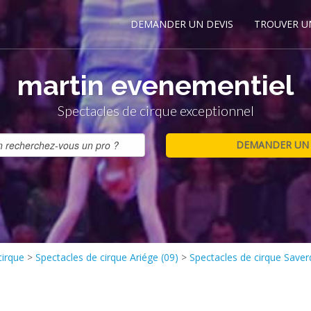
DEMANDER UN DEVIS
TROUVER U
martin evenementiel
Spectacles de cirque exceptionnel
cirque
>
Spectacles de cirque Ariége (09)
>
Spectacles de cirque Save